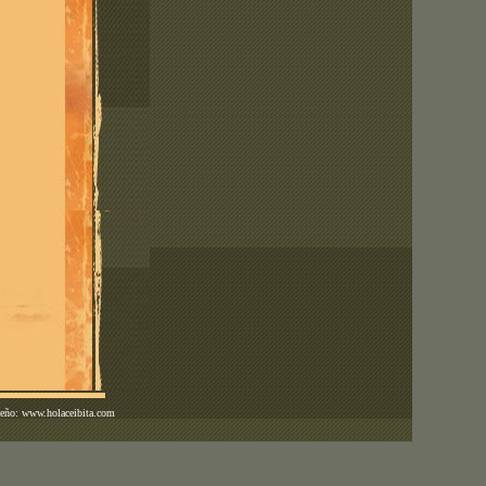
ño: www.holaceibita.com