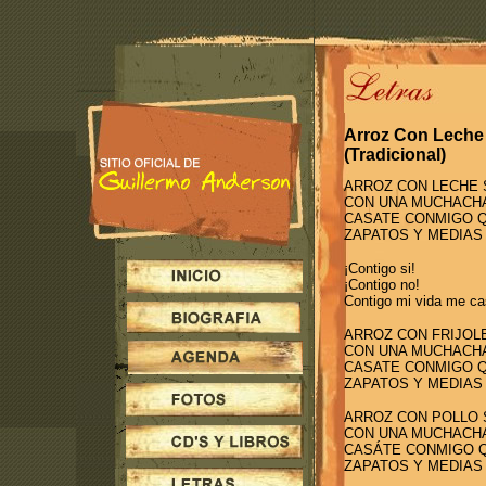
Arroz Con Leche
(Tradicional)
ARROZ CON LECHE 
CON UNA MUCHACHA
CASATE CONMIGO Q
ZAPATOS Y MEDIAS
¡Contigo si!
¡Contigo no!
Contigo mi vida me ca
ARROZ CON FRIJOL
CON UNA MUCHACHA
CASATE CONMIGO Q
ZAPATOS Y MEDIAS
ARROZ CON POLLO 
CON UNA MUCHACHA
CASÁTE CONMIGO Q
ZAPATOS Y MEDIAS